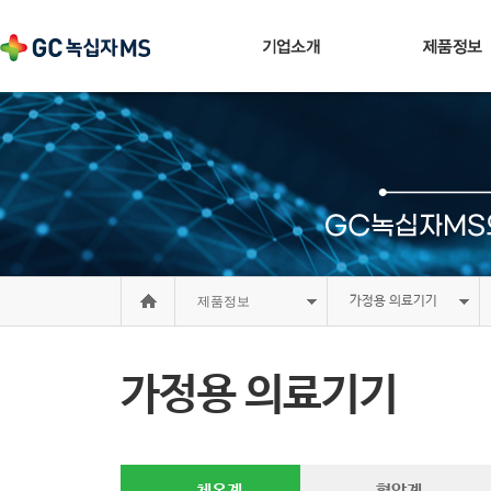
제품정보
가정용 의료기기
가정용 의료기기