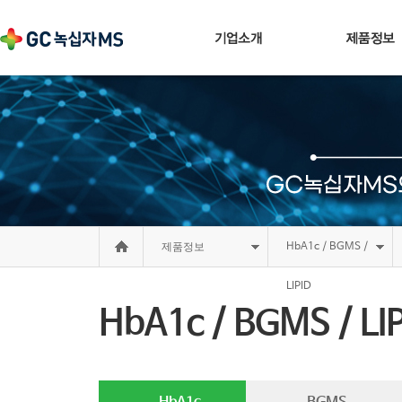
제품정보
HbA1c / BGMS /
LIPID
HbA1c / BGMS / LI