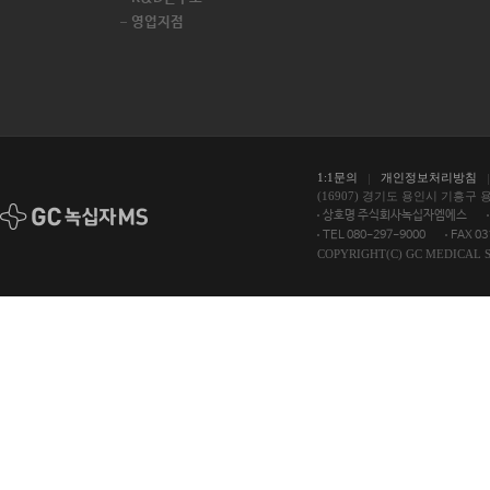
영업지점
1:1문의
개인정보처리방침
(16907) 경기도 용인시 기흥구 
상호명 주식회사녹십자엠에스
TEL 080-297-9000
FAX 03
COPYRIGHT(C) GC MEDICAL S