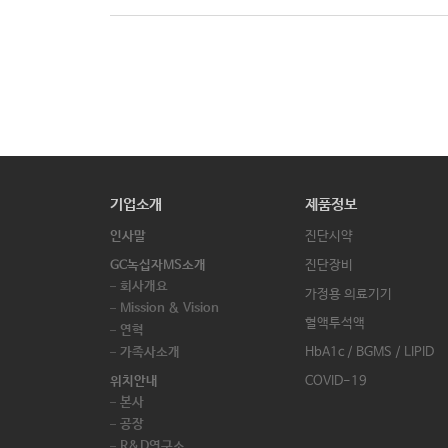
기업소개
제품정보
인사말
진단시약
GC녹십자MS소개
진단장비
회사개요
가정용 의료기기
Mission & Vision
혈액투석액
연혁
가족사소개
HbA1c / BGMS / LIPID
위치안내
COVID-19
본사
공장
R&D연구소